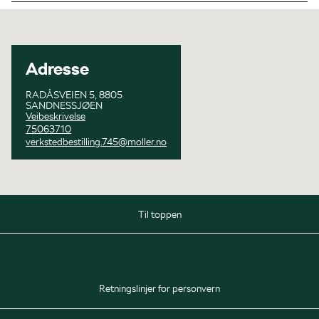
Adresse
RADÅSVEIEN 5, 8805
SANDNESSJØEN
Veibeskrivelse
75063710
verkstedbestilling.745@moller.no
Til toppen
Delelager
Mandag - Fredag
07:30 - 16:00
Retningslinjer for personvern
Verksted