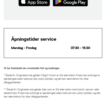
Åpningstider service
Mandag - Fredag
07:30 - 15:30
Vi tar forbehold om eventuelle feil og endringer.
e
* Škoda 5+ Originalservice gjelder Citigo
iV som er 5 år eller eldre. Prisen kan avhenge av
kjørelengde siden siste service, utstyr på bilen, og det kan være behov for ulike
tilleggsarbeider.
** Škoda 5+ Originalservice gjelder biler som er 5 år eller eldre med hybrid-, bensin- eller
dieselmotor. Prisen kan avhenge av kjørelengde siden siste service, utstyr på bilen, og det
kan være behov for ulike tilleggsarbeider.