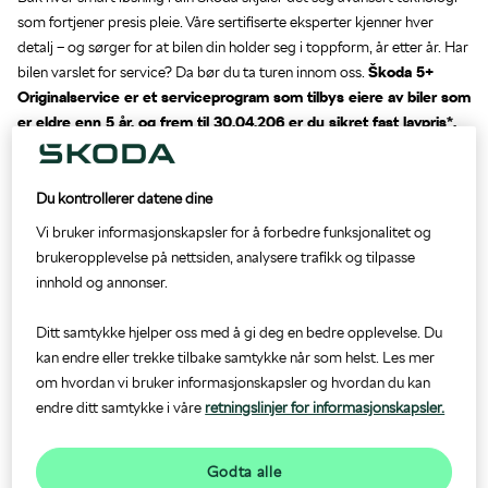
som fortjener presis pleie. Våre sertifiserte eksperter kjenner hver
detalj – og sørger for at bilen din holder seg i toppform, år etter år. Har
Bilglass
Škoda 5+
bilen varslet for service? Da bør du ta turen innom oss.
Originalservice er et serviceprogram som tilbys eiere av biler som
er eldre enn 5 år, og frem til 30.04.206 er du sikret fast lavpris*.
Mobilitetsgaranti
Du kontrollerer datene dine
Vi har faste, lave priser på Škoda 5+
Vi bruker informasjonskapsler for å forbedre funksjonalitet og
Originalservice
brukeropplevelse på nettsiden, analysere trafikk og tilpasse
innhold og annonser.
inkludert mobilitetsgaranti frem til neste serviceintervall.
Ditt samtykke hjelper oss med å gi deg en bedre opplevelse. Du
Bestill service
kan endre eller trekke tilbake samtykke når som helst. Les mer
om hvordan vi bruker informasjonskapsler og hvordan du kan
endre ditt samtykke i våre
retningslinjer for informasjonskapsler.
Ønsker du en driftssikker bil er det viktig med vedlikehold! Inkludert i
Godta alle