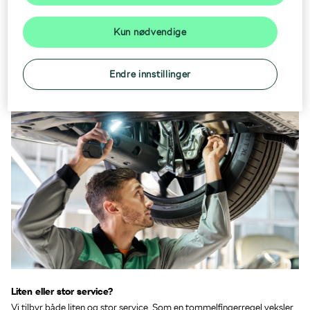
Škoda 5+ Originalservice får du mobilitetsgaranti frem til neste
service om noe uforutsett skulle oppstå, samt full verkstedhistorikk.
Kun nødvendige
Din Škoda er i de beste hender når den er hos oss og forblir en original
Våre faste lavpriser på service tåler
Škoda ved å utføre service.
sammenligning.
Endre innstillinger
Liten eller stor service?
Vi tilbyr både liten og stor service. Som en tommelfingerregel veksler